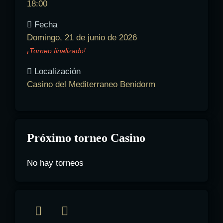
18:00
Fecha
Domingo, 21 de junio de 2026
¡Torneo finalizado!
Localización
Casino del Mediterraneo Benidorm
Próximo torneo Casino
No hay torneos