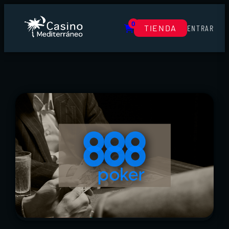
0
TIENDA
ENTRAR