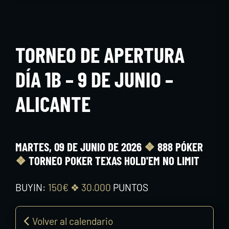
TORNEO DE APERTURA
DÍA 1B – 9 DE JUNIO –
ALICANTE
MARTES, 09 DE JUNIO DE 2026
❖
888 PÓKER
❖
TORNEO POKER TEXAS HOLD'EM NO LIMIT
BUYIN:
150€
❖
30.000
PUNTOS
Volver al calendario