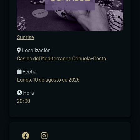
Sunrise
Localización
Casino del Mediterraneo Orihuela-Costa
Fecha
Lunes, 10 de agosto de 2026
Hora
20:00