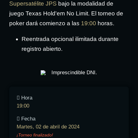
Supersatélite JPS
bajo la modalidad de
juego Texas Hold'em No Limit. El torneo de
poker dará comienzo a las
19:00
horas.
Reentrada opcional ilimitada durante
registro abierto.
Imprescindible DNI.
Hora
19:00
Fecha
Martes, 02 de abril de 2024
¡Torneo finalizado!