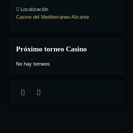
Localización
Casino del Mediterraneo Alicante
Próximo torneo Casino
No hay torneos