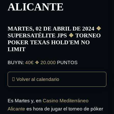
ALICANTE
MARTES, 02 DE ABRIL DE 2024
❖
SUPERSATÉLITE JPS
❖
TORNEO
POKER TEXAS HOLD'EM NO
LIMIT
BUYIN:
40€
❖
20.000
PUNTOS
Volver al calendario
Es Martes y, en
Casino Mediterráneo
Alicante
es hora de jugar el torneo de póker