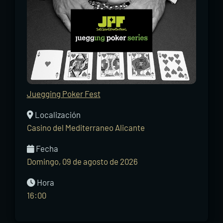
Juegging Poker Fest
Localización
Casino del Mediterraneo Alicante
Fecha
Domingo, 09 de agosto de 2026
Hora
16:00