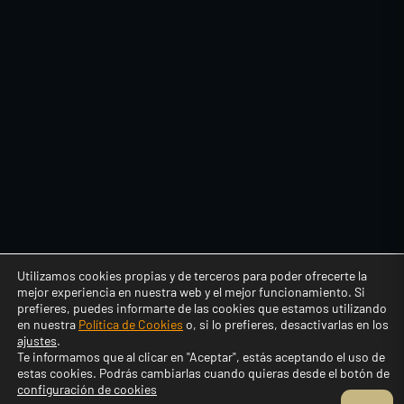
Utilizamos cookies propias y de terceros para poder ofrecerte la
mejor experiencia en nuestra web y el mejor funcionamiento. Si
prefieres, puedes informarte de las cookies que estamos utilizando
en nuestra
Política de Cookies
o, si lo prefieres, desactivarlas en los
ajustes
.
Te informamos que al clicar en "Aceptar", estás aceptando el uso de
estas cookies. Podrás cambiarlas cuando quieras desde el botón de
configuración de cookies