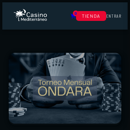
0
TIENDA
ENTRAR