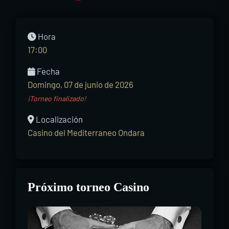
Hora
17:00
Fecha
Domingo, 07 de junio de 2026
¡Torneo finalizado!
Localización
Casino del Mediterraneo Ondara
Próximo torneo Casino