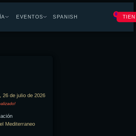
0
ÍA
EVENTOS
TIE
 26 de julio de 2026
nalizado!
ación
el Mediterraneo