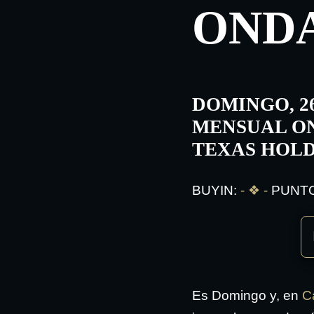
OND
DOMINGO, 26
MENSUAL O
TEXAS HOLD
BUYIN:
-
❖
-
PUNT
Es Domingo y, en
C