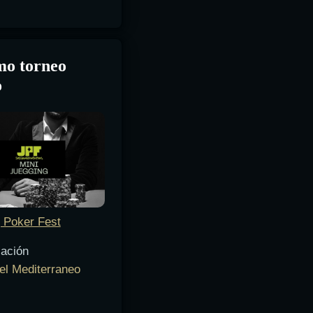
mo torneo
o
 Poker Fest
ación
el Mediterraneo