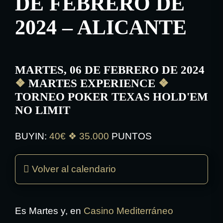
DE FEBRERO DE
2024 – ALICANTE
MARTES, 06 DE FEBRERO DE 2024
❖
MARTES EXPERIENCE
❖
TORNEO POKER TEXAS HOLD'EM
NO LIMIT
BUYIN:
40€
❖
35.000
PUNTOS
Volver al calendario
Es Martes y, en
Casino Mediterráneo