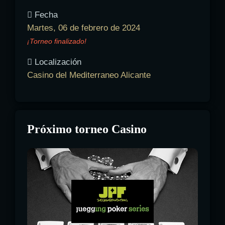
Fecha
Martes, 06 de febrero de 2024
¡Torneo finalizado!
Localización
Casino del Mediterraneo Alicante
Próximo torneo Casino