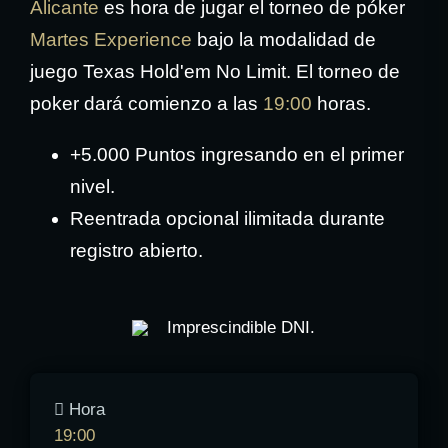
Alicante
es hora de jugar el torneo de póker
Martes Experience
bajo la modalidad de
juego Texas Hold'em No Limit. El torneo de
poker dará comienzo a las
19:00
horas.
+5.000 Puntos ingresando en el primer
nivel.
Reentrada opcional ilimitada durante
registro abierto.
Imprescindible DNI.
Hora
19:00