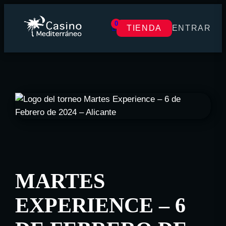
0
TIENDA
ENTRAR
MARTES
EXPERIENCE – 6