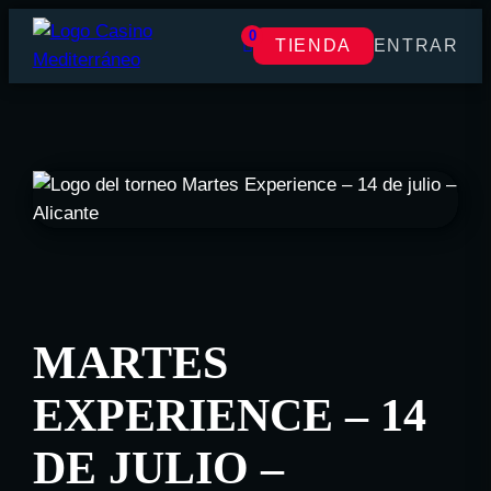
0
TIENDA
ENTRAR
MARTES
EXPERIENCE – 14
DE JULIO –