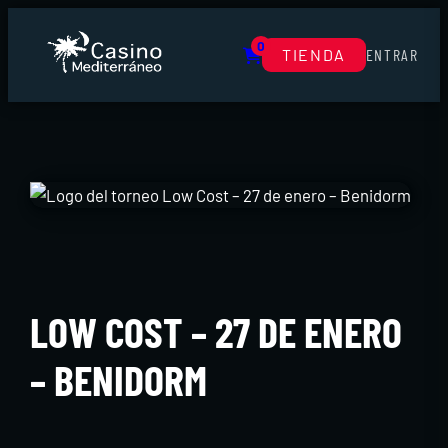
0
TIENDA
ENTRAR
LOW COST – 27 DE ENERO
– BENIDORM