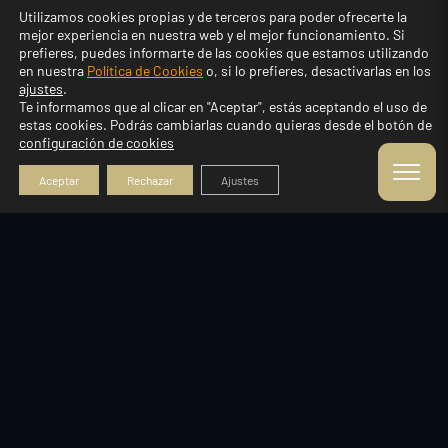
Utilizamos cookies propias y de terceros para poder ofrecerte la
mejor experiencia en nuestra web y el mejor funcionamiento. Si
prefieres, puedes informarte de las cookies que estamos utilizando
en nuestra
Política de Cookies
o, si lo prefieres, desactivarlas en los
ajustes
.
Te informamos que al clicar en "Aceptar", estás aceptando el uso de
estas cookies. Podrás cambiarlas cuando quieras desde el botón de
configuración de cookies
Aceptar
Rechazar
Ajustes