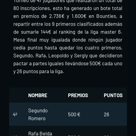
Torneo de 47 jugadores que realizaron un total de
80 inscripciones, esto ha generado un bote total
en premios de 2.736€ y 1.600€ en Bounties, a
repartir entre los 9 primeros clasificados además
de sumarle 144€ al ranking de la liga master 6.
Mesa final muy igualada donde ningún jugador
cedía puntos hasta quedar los cuatro primeros,
Segundo, Rafa, Leopoldo y Sergiy que decidieron
pactar a partes iguales llevándose 500€ cada uno
y 26 puntos para la liga.
NOMBRE
PREMIOS
PUNTOS
Segundo
4º
500 €
26
Romero
Rafa Belda