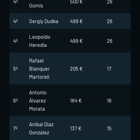
4º
500 €
26
Gomis
4º
Sergiy Dudka
499 €
26
Leopoldo
4º
499 €
26
Heredia
Rafael
5º
Blanquer
205 €
17
Martorell
Antonio
6º
Álvarez
164 €
16
Morata
Anibal Diaz
7º
137 €
15
Gonzalez