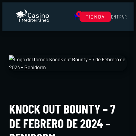
0
TIENDA
ENTRAR
KNOCK OUT BOUNTY – 7
DE FEBRERO DE 2024 –