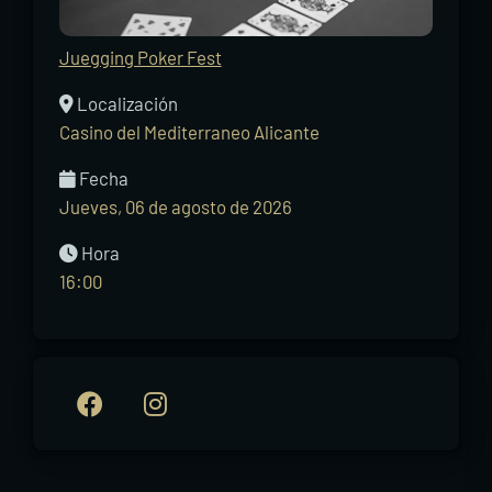
Juegging Poker Fest
Localización
Casino del Mediterraneo Alicante
Fecha
Jueves, 06 de agosto de 2026
Hora
16:00