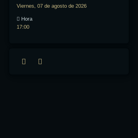
Viernes, 07 de agosto de 2026
Hora
17:00