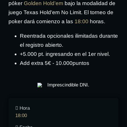
póker
Golden Hold’em
bajo la modalidad de
juego Texas Hold'em No Limit. El torneo de
poker dará comienzo a las
18:00
horas.
Reentrada opcionales ilimitadas durante
el registro abierto.
+5.000 pt. ingresando en el 1er nivel.
Add extra 5€ - 10.000puntos
Imprescindible DNI.
Hora
18:00