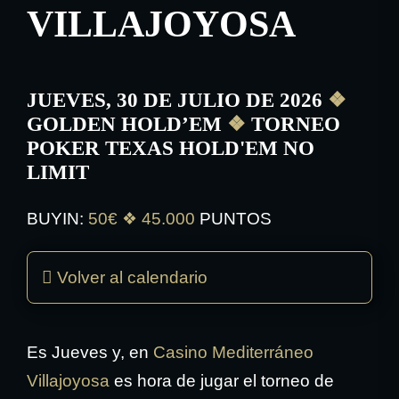
VILLAJOYOSA
JUEVES, 30 DE JULIO DE 2026
❖
GOLDEN HOLD’EM
❖
TORNEO
POKER TEXAS HOLD'EM NO
LIMIT
BUYIN:
50€
❖
45.000
PUNTOS
Volver al calendario
Es Jueves y, en
Casino Mediterráneo
Villajoyosa
es hora de jugar el torneo de