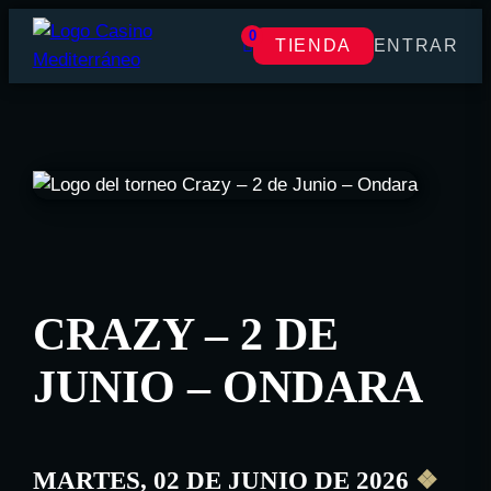
0
TIENDA
ENTRAR
CRAZY – 2 DE
JUNIO – ONDARA
MARTES, 02 DE JUNIO DE 2026
❖