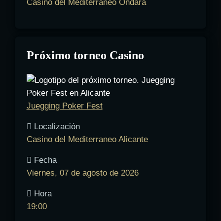
Casino del Mediterraneo Ondara
Próximo torneo Casino
Juegging Poker Fest
Localización
Casino del Mediterraneo Alicante
Fecha
Viernes, 07 de agosto de 2026
Hora
19:00