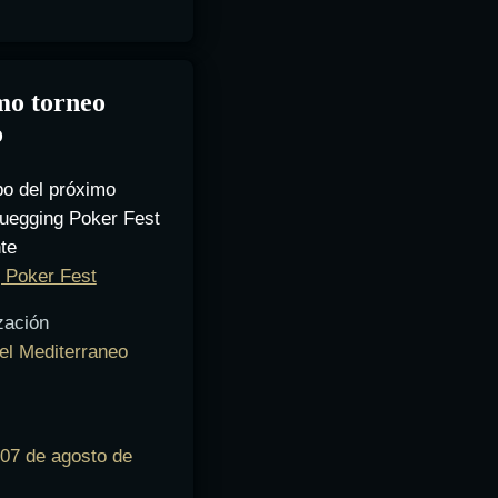
mo torneo
o
 Poker Fest
zación
el Mediterraneo
 07 de agosto de