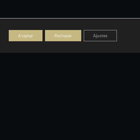
Aceptar
Rechazar
Ajustes
Enlaces de interés
Tarifas parking
Trabaja con nosotros