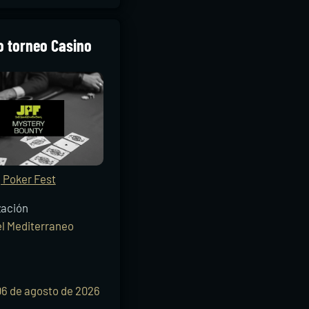
 torneo Casino
 Poker Fest
zación
el Mediterraneo
06 de agosto de 2026