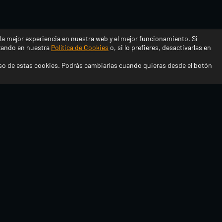
 la mejor experiencia en nuestra web y el mejor funcionamiento. Si
izando en nuestra
Política de Cookies
o, si lo prefieres, desactivarlas en
 uso de estas cookies. Podrás cambiarlas cuando quieras desde el botón
Enlaces de interés
Inicio
privacidad y Protección de datos
Calendario
egales de contratación y compra online
Noticias
cookies