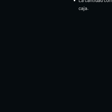
La cantidad cor
caja.