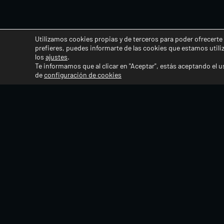
Utilizamos cookies propias y de terceros para poder ofrecerte
prefieres, puedes informarte de las cookies que estamos util
los
ajustes
.
Te informamos que al clicar en "Aceptar", estás aceptando el
de
configuración de cookies
Legal
Aviso legal
Políticas de 
Condiciones l
Políticas de 