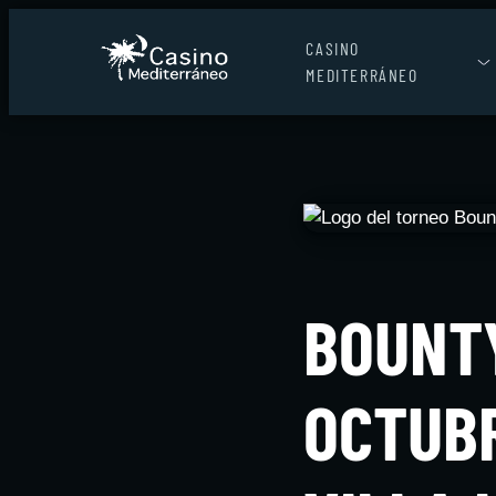
CASINO
MEDITERRÁNEO
BOUNTY
OCTUBR