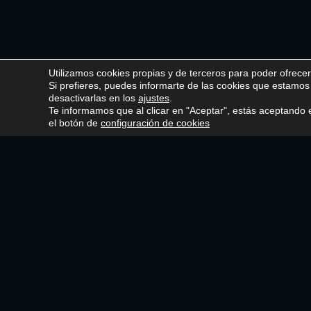
Utilizamos cookies propias y de terceros para poder ofrece
Si prefieres, puedes informarte de las cookies que estamos
desactivarlas en los
ajustes
.
Te informamos que al clicar en "Aceptar", estás aceptando
el botón de
configuración de cookies
Legal
Contacto
Aviso legal
966 387 004
Políticas de 