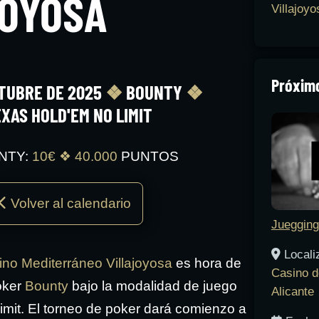
JOYOSA
Villajoyo
Próximo
CTUBRE DE 2025
❖
BOUNTY
❖
XAS HOLD'EM NO LIMIT
NTY:
10€
❖
40.000
PUNTOS
Volver al calendario
Juegging
Locali
ino Mediterráneo Villajoyosa
es hora de
Casino d
óker
Bounty
bajo la modalidad de juego
Alicante
mit. El torneo de poker dará comienzo a