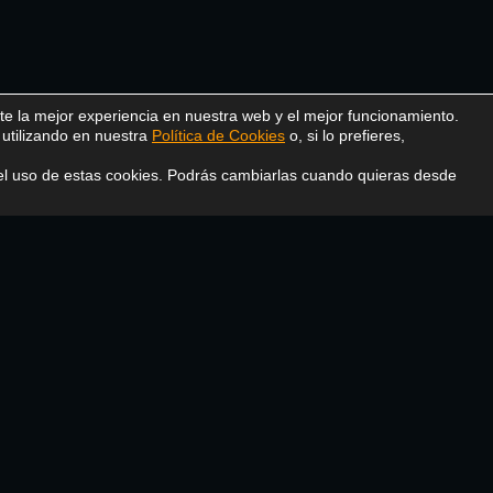
rte la mejor experiencia en nuestra web y el mejor funcionamiento.
 utilizando en nuestra
Política de Cookies
o, si lo prefieres,
 el uso de estas cookies. Podrás cambiarlas cuando quieras desde
Enlaces de interés
Inicio
privacidad y Protección de datos
Calendario