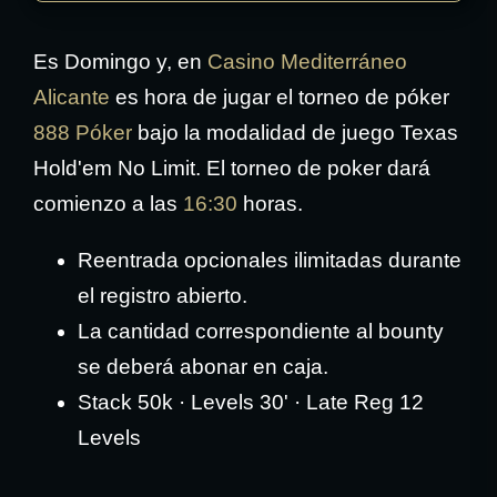
Es Domingo y, en
Casino Mediterráneo
Alicante
es hora de jugar el torneo de póker
888 Póker
bajo la modalidad de juego Texas
Hold'em No Limit. El torneo de poker dará
comienzo a las
16:30
horas.
Reentrada opcionales ilimitadas durante
el registro abierto.
La cantidad correspondiente al bounty
se deberá abonar en caja.
Stack 50k · Levels 30' · Late Reg 12
Levels