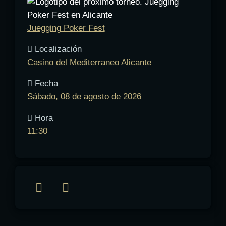
Juegging Poker Fest
Localización
Casino del Mediterraneo Alicante
Fecha
Sábado, 08 de agosto de 2026
Hora
11:30