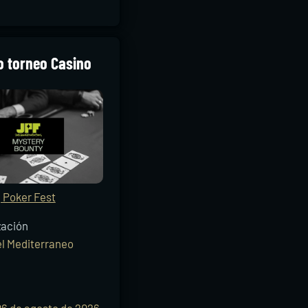
 torneo Casino
 Poker Fest
zación
el Mediterraneo
06 de agosto de 2026