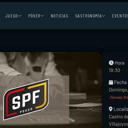
JUEGO
PÓKER
NOTICIAS
GASTRONOMÍA
EVENTO
Hora
19:30
Fecha
Domingo, 
¡Torneo fin
Locali
Casino d
Villajoyo