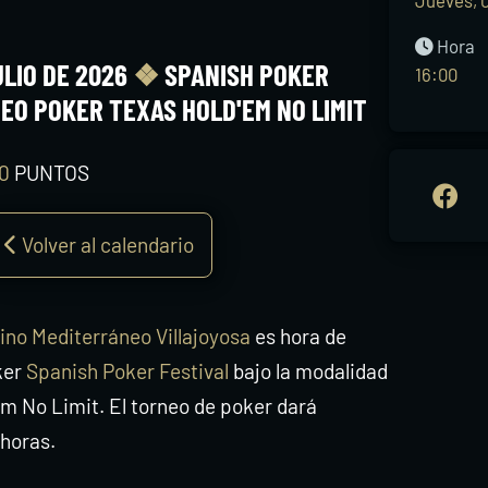
Hora
ULIO DE 2026
❖
SPANISH POKER
16:00
O POKER TEXAS HOLD'EM NO LIMIT
00
PUNTOS
Volver al calendario
ino Mediterráneo Villajoyosa
es hora de
ker
Spanish Poker Festival
bajo la modalidad
m No Limit. El torneo de poker dará
horas.