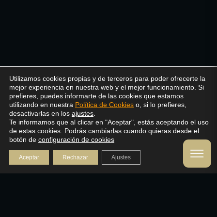
Utilizamos cookies propias y de terceros para poder ofrecerte la
mejor experiencia en nuestra web y el mejor funcionamiento. Si
prefieres, puedes informarte de las cookies que estamos
utilizando en nuestra
Política de Cookies
o, si lo prefieres,
desactivarlas en los
ajustes
.
Te informamos que al clicar en "Aceptar", estás aceptando el uso
de estas cookies. Podrás cambiarlas cuando quieras desde el
botón de
configuración de cookies
Aceptar
Rechazar
Ajustes