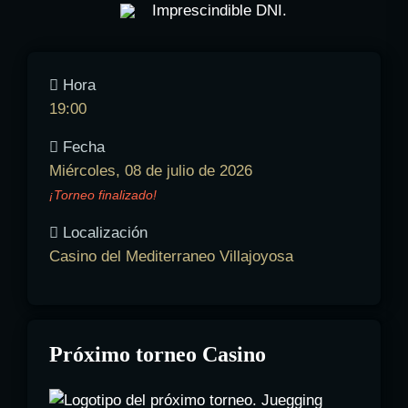
Imprescindible DNI.
Hora
19:00
Fecha
Miércoles, 08 de julio de 2026
¡Torneo finalizado!
Localización
Casino del Mediterraneo Villajoyosa
Próximo torneo Casino