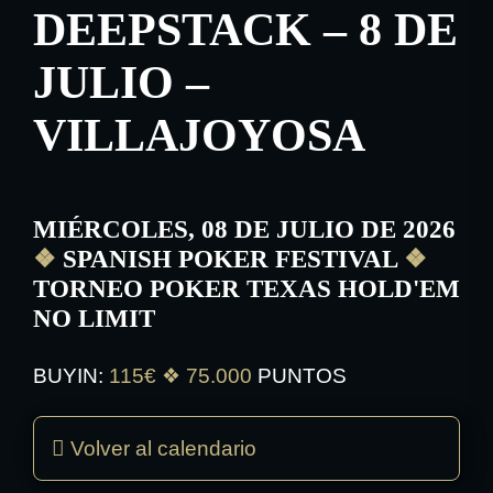
DEEPSTACK – 8 DE
JULIO –
VILLAJOYOSA
MIÉRCOLES, 08 DE JULIO DE 2026
❖
SPANISH POKER FESTIVAL
❖
TORNEO POKER TEXAS HOLD'EM
NO LIMIT
BUYIN:
115€
❖
75.000
PUNTOS
Volver al calendario