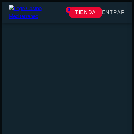
0
TIENDA
ENTRAR